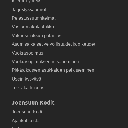
Internet-yhteys
Järjestyssäännöt
Pelastussuunnitelmat
Vastuunjakotaulukko
Vakuusmaksun palautus
Asumisaikaiset velvollisuudet ja oikeudet
Vuokrasopimus
Vuokrasopimuksen irtisanominen
Pitkäaikaisten asukkaiden palkitseminen
Usein kysyttyä
Tee vikailmoitus
Joensuun Kodit
Joensuun Kodit
Ajankohtaista