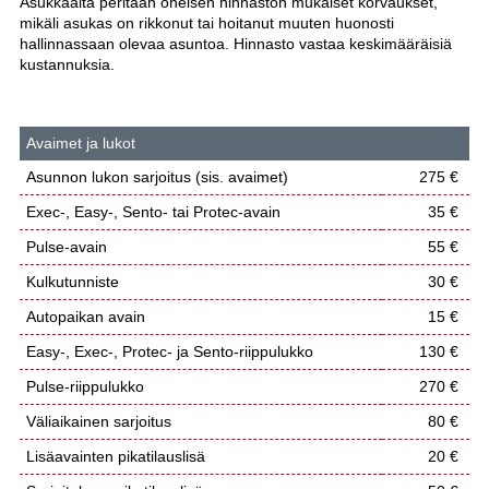
Asukkaalta peritään oheisen hinnaston mukaiset korvaukset,
mikäli asukas on rikkonut tai hoitanut muuten huonosti
hallinnassaan olevaa asuntoa. Hinnasto vastaa keskimääräisiä
kustannuksia.
Avaimet ja lukot
Asunnon lukon sarjoitus (sis. avaimet)
275 €
Exec-, Easy-, Sento- tai Protec-avain
35 €
Pulse-avain
55 €
Kulkutunniste
30 €
Autopaikan avain
15 €
Easy-, Exec-, Protec- ja Sento-riippulukko
130 €
Pulse-riippulukko
270 €
Väliaikainen sarjoitus
80 €
Lisäavainten pikatilauslisä
20 €