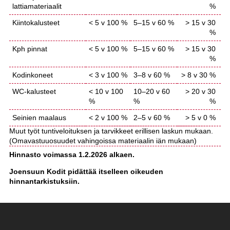
lattiamateriaalit
%
Kiintokalusteet
< 5 v 100 %
5–15 v 60 %
> 15 v 30
%
Kph pinnat
< 5 v 100 %
5–15 v 60 %
> 15 v 30
%
Kodinkoneet
< 3 v 100 %
3–8 v 60 %
> 8 v 30 %
WC-kalusteet
< 10 v 100
10–20 v 60
> 20 v 30
%
%
%
Seinien maalaus
< 2 v 100 %
2–5 v 60 %
> 5 v 0 %
Muut työt tuntiveloituksen ja tarvikkeet erillisen laskun mukaan.
(Omavastuuosuudet vahingoissa materiaalin iän mukaan)
Hinnasto voimassa 1.2.2026 alkaen.
Joensuun Kodit pidättää itselleen oikeuden
hinnantarkistuksiin.