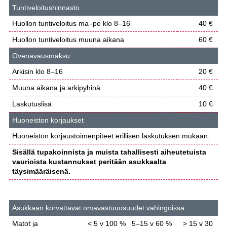
Tuntiveloitushinnasto
Huollon tuntiveloitus ma–pe klo 8–16
40 €
Huollon tuntiveloitus muuna aikana
60 €
Ovenavausmaksu
Arkisin klo 8–16
20 €
Muuna aikana ja arkipyhinä
40 €
Laskutuslisä
10 €
Huoneiston korjaukset
Huoneiston korjaustoimenpiteet erillisen laskutuksen mukaan.
Sisällä tupakoinnista ja muista tahallisesti aiheutetuista
vaurioista kustannukset peritään asukkaalta
täysimääräisenä.
Asukkaan korvattavat omavastuuosuudet vahingoissa
Matot ja
< 5 v 100 %
5–15 v 60 %
> 15 v 30