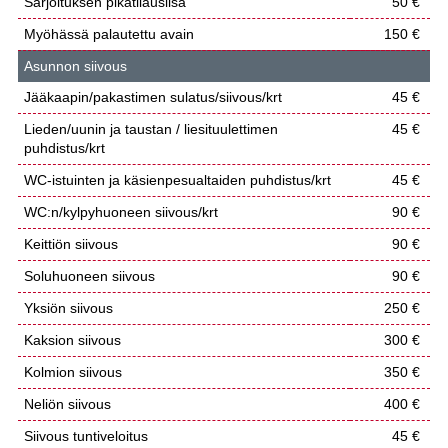
Sarjoituksen pikatilauslisä
50 €
Myöhässä palautettu avain
150 €
Asunnon siivous
Jääkaapin/pakastimen sulatus/siivous/krt
45 €
Lieden/uunin ja taustan / liesituulettimen
45 €
puhdistus/krt
WC-istuinten ja käsienpesualtaiden puhdistus/krt
45 €
WC:n/kylpyhuoneen siivous/krt
90 €
Keittiön siivous
90 €
Soluhuoneen siivous
90 €
Yksiön siivous
250 €
Kaksion siivous
300 €
Kolmion siivous
350 €
Neliön siivous
400 €
Siivous tuntiveloitus
45 €