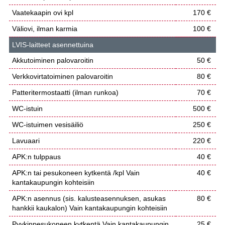
Vaatekaapin ovi kpl
170 €
Väliovi, ilman karmia
100 €
LVIS-laitteet asennettuina
Akkutoiminen palovaroitin
50 €
Verkkovirtatoiminen palovaroitin
80 €
Patteritermostaatti (ilman runkoa)
70 €
WC-istuin
500 €
WC-istuimen vesisäiliö
250 €
Lavuaari
220 €
APK:n tulppaus
40 €
APK:n tai pesukoneen kytkentä /kpl Vain
40 €
kantakaupungin kohteisiin
APK:n asennus (sis. kalusteasennuksen, asukas
80 €
hankkii kaukalon) Vain kantakaupungin kohteisiin
Pyykinpesukoneen kytkentä Vain kantakaupungin
25 €