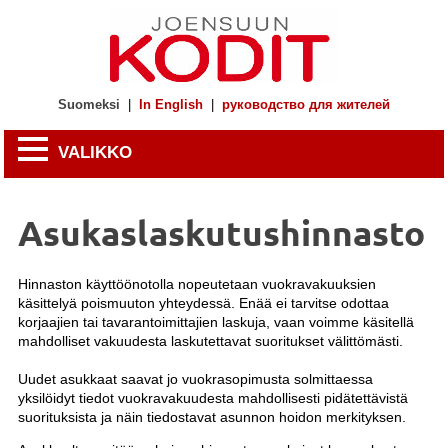
Suomeksi
|
In English
|
руководство для жителей
VALIKKO
Asukaslaskutushinnasto
Hinnaston käyttöönotolla nopeutetaan vuokravakuuksien
käsittelyä poismuuton yhteydessä. Enää ei tarvitse odottaa
korjaajien tai tavarantoimittajien laskuja, vaan voimme käsitellä
mahdolliset vakuudesta laskutettavat suoritukset välittömästi.
Uudet asukkaat saavat jo vuokrasopimusta solmittaessa
yksilöidyt tiedot vuokravakuudesta mahdollisesti pidätettävistä
suorituksista ja näin tiedostavat asunnon hoidon merkityksen.