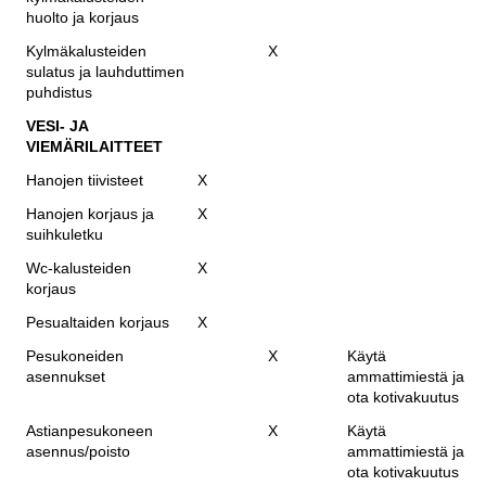
huolto ja korjaus
Kylmäkalusteiden
X
sulatus ja lauhduttimen
puhdistus
VESI- JA
VIEMÄRILAITTEET
Hanojen tiivisteet
X
Hanojen korjaus ja
X
suihkuletku
Wc-kalusteiden
X
korjaus
Pesualtaiden korjaus
X
Pesukoneiden
X
Käytä
asennukset
ammattimiestä ja
ota kotivakuutus
Astianpesukoneen
X
Käytä
asennus/poisto
ammattimiestä ja
ota kotivakuutus