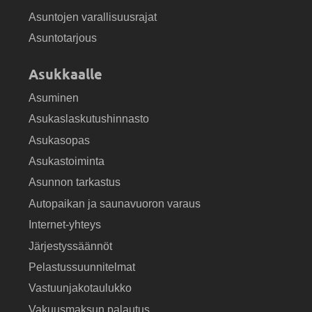
Asuntojen varallisuusrajat
Asuntotarjous
Asukkaalle
Asuminen
Asukaslaskutushinnasto
Asukasopas
Asukastoiminta
Asunnon tarkastus
Autopaikan ja saunavuoron varaus
Internet-yhteys
Järjestyssäännöt
Pelastussuunnitelmat
Vastuunjakotaulukko
Vakuusmaksun palautus