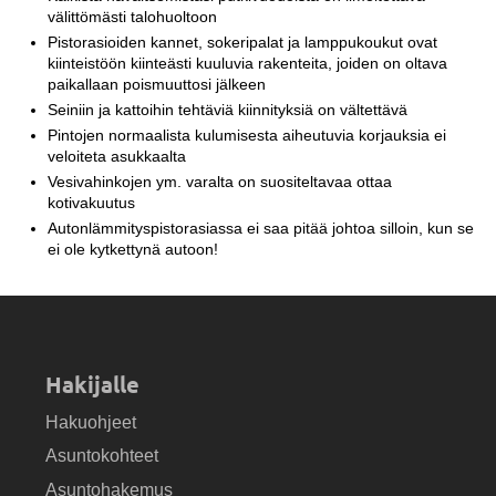
välittömästi talohuoltoon
Pistorasioiden kannet, sokeripalat ja lamppukoukut ovat
kiinteistöön kiinteästi kuuluvia rakenteita, joiden on oltava
paikallaan poismuuttosi jälkeen
Seiniin ja kattoihin tehtäviä kiinnityksiä on vältettävä
Pintojen normaalista kulumisesta aiheutuvia korjauksia ei
veloiteta asukkaalta
Vesivahinkojen ym. varalta on suositeltavaa ottaa
kotivakuutus
Autonlämmityspistorasiassa ei saa pitää johtoa silloin, kun se
ei ole kytkettynä autoon!
Hakijalle
Hakuohjeet
Asuntokohteet
Asuntohakemus