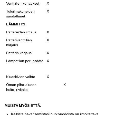
Venttiilien korjaukset
X
Tuloilmakoneiden
X
suodattimet
LÄMMITYS
Pattereiden ilmaus
X
Patteriventtiilien
X
korjaus
Patterin korjaus
X
Lämpötilan perussäätö
X
Kiuaskivien vaihto
X
Oman piha-alueen
X
hoito, rivitalot
MUISTA MYÖS ETTÄ:
Kaikista havaitsemistasi putkivuodoista on ilmoitettava