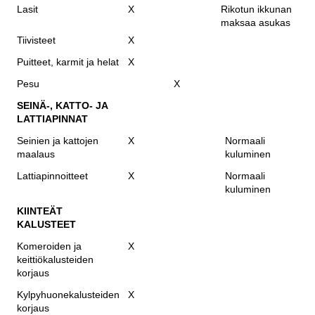
Lasit
X
Rikotun ikkunan
maksaa asukas
Tiivisteet
X
Puitteet, karmit ja helat
X
Pesu
X
SEINÄ-, KATTO- JA
LATTIAPINNAT
Seinien ja kattojen
X
Normaali
maalaus
kuluminen
Lattiapinnoitteet
X
Normaali
kuluminen
KIINTEÄT
KALUSTEET
Komeroiden ja
X
keittiökalusteiden
korjaus
Kylpyhuonekalusteiden
X
korjaus