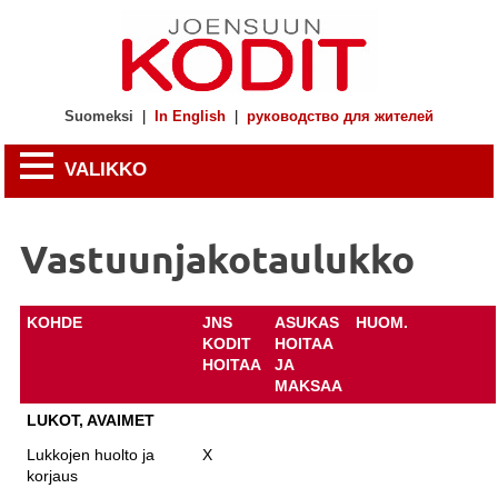
Suomeksi
|
In English
|
руководство для жителей
VALIKKO
Vastuunjakotaulukko
KOHDE
JNS
ASUKAS
HUOM.
KODIT
HOITAA
HOITAA
JA
MAKSAA
LUKOT, AVAIMET
Lukkojen huolto ja
X
korjaus