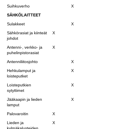
Suihkuverho
X
SÄHKÖLAITTEET
Sulakkeet
X
Sähkörasiat ja kiinteät
X
johdot
Antenni-, verkko- ja
X
puhelinpistorasiat
Antenniliitosjohto
X
Hehkulamput ja
X
loisteputket
Loisteputkien
X
sytyttimet
Jääkaapin ja lieden
X
lamput
Palovaroitin
X
Lieden ja
X
kylmäkalusteiden