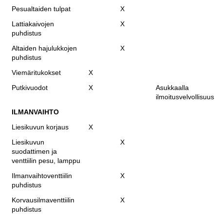
Pesualtaiden tulpat
X
Lattiakaivojen
X
puhdistus
Altaiden hajulukkojen
X
puhdistus
Viemäritukokset
X
Putkivuodot
X
Asukkaalla
ilmoitusvelvollisuus
ILMANVAIHTO
Liesikuvun korjaus
X
Liesikuvun
X
suodattimen ja
venttiilin pesu, lamppu
Ilmanvaihtoventtiilin
X
puhdistus
Korvausilmaventtiilin
X
puhdistus