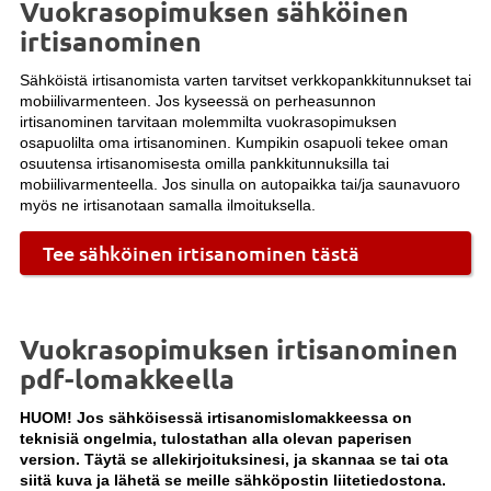
Vuokrasopimuksen sähköinen
irtisanominen
Sähköistä irtisanomista varten tarvitset verkkopankkitunnukset tai
mobiilivarmenteen. Jos kyseessä on perheasunnon
irtisanominen tarvitaan molemmilta vuokrasopimuksen
osapuolilta oma irtisanominen. Kumpikin osapuoli tekee oman
osuutensa irtisanomisesta omilla pankkitunnuksilla tai
mobiilivarmenteella. Jos sinulla on autopaikka tai/ja saunavuoro
myös ne irtisanotaan samalla ilmoituksella.
Tee sähköinen irtisanominen tästä
Vuokrasopimuksen irtisanominen
pdf-lomakkeella
HUOM! Jos sähköisessä irtisanomislomakkeessa on
teknisiä ongelmia, tulostathan alla olevan paperisen
version. Täytä se allekirjoituksinesi, ja skannaa se tai ota
siitä kuva ja lähetä se meille sähköpostin liitetiedostona.