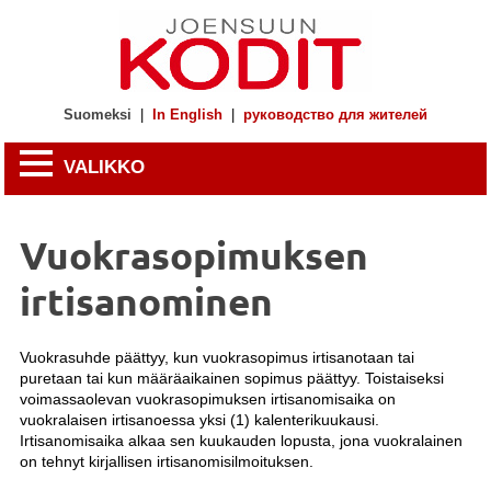
Suomeksi
|
In English
|
руководство для жителей
VALIKKO
Vuokrasopimuksen
irtisanominen
Vuokrasuhde päättyy, kun vuokrasopimus irtisanotaan tai
puretaan tai kun määräaikainen sopimus päättyy. Toistaiseksi
voimassaolevan vuokrasopimuksen irtisanomisaika on
vuokralaisen irtisanoessa yksi (1) kalenterikuukausi.
Irtisanomisaika alkaa sen kuukauden lopusta, jona vuokralainen
on tehnyt kirjallisen irtisanomisilmoituksen.