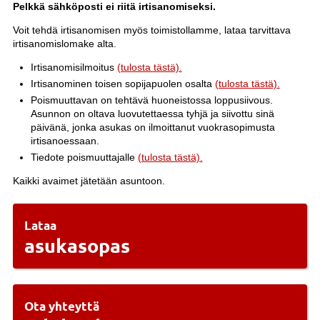
Pelkkä sähköposti ei riitä irtisanomiseksi.
Voit tehdä irtisanomisen myös toimistollamme, lataa tarvittava
irtisanomislomake alta.
Irtisanomisilmoitus
(tulosta tästä).
Irtisanominen toisen sopijapuolen osalta
(tulosta tästä).
Poismuuttavan on tehtävä huoneistossa loppusiivous.
Asunnon on oltava luovutettaessa tyhjä ja siivottu sinä
päivänä, jonka asukas on ilmoittanut vuokrasopimusta
irtisanoessaan.
Tiedote poismuuttajalle
(tulosta tästä).
Kaikki avaimet jätetään asuntoon.
Lataa
asukasopas
Ota yhteyttä