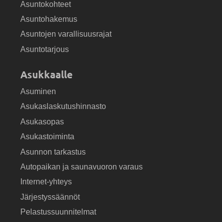
Asuntokohteet
Asuntohakemus
Asuntojen varallisuusrajat
Asuntotarjous
Asukkaalle
Asuminen
Asukaslaskutushinnasto
Asukasopas
Asukastoiminta
Asunnon tarkastus
Autopaikan ja saunavuoron varaus
Internet-yhteys
Järjestyssäännöt
Pelastussuunnitelmat