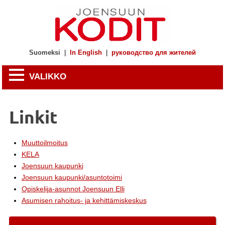
Suomeksi
|
In English
|
руководство для жителей
VALIKKO
Linkit
Muuttoilmoitus
KELA
Joensuun kaupunki
Joensuun kaupunki/asuntotoimi
Opiskelija-asunnot Joensuun Elli
Asumisen rahoitus- ja kehittämiskeskus