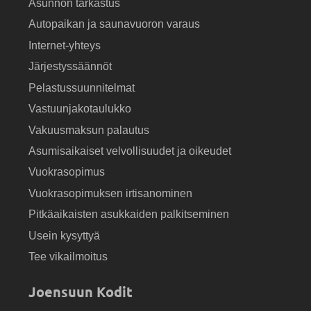
Asunnon tarkastus
Autopaikan ja saunavuoron varaus
Internet-yhteys
Järjestyssäännöt
Pelastussuunnitelmat
Vastuunjakotaulukko
Vakuusmaksun palautus
Asumisaikaiset velvollisuudet ja oikeudet
Vuokrasopimus
Vuokrasopimuksen irtisanominen
Pitkäaikaisten asukkaiden palkitseminen
Usein kysyttyä
Tee vikailmoitus
Joensuun Kodit