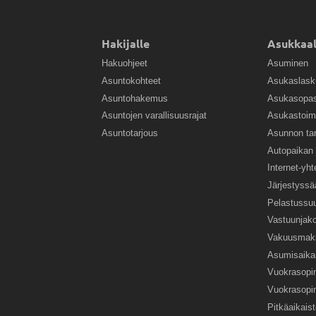
Hakijalle
Asukkaal
Hakuohjeet
Asuminen
Asuntokohteet
Asukaslask
Asuntohakemus
Asukasopa
Asuntojen varallisuusrajat
Asukastoim
Asuntotarjous
Asunnon ta
Autopaikan 
Internet-yh
Järjestyssä
Pelastussuu
Vastuunjak
Vakuusmaks
Asumisaikai
Vuokrasop
Vuokrasopi
Pitkäaikais