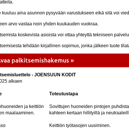
atteita.
e kuuluu aina asunnon pysyvään varustukseen eikä sitä voi vi
teen arvo vastaa noin yhden kuukauden vuokraa.
tsemista koskevista asioista voi ottaa yhteyttä tekniseen palv
tsemisesta tehdään kirjallinen sopimus, jonka jälkeen tuote tila
vaa palkitsemishakemus »
itsemisluettelo - JOENSUUN KODIT
2025 alkaen
e
Toteutustapa
nhuoneiden ja keittiön
Sovittujen huoneiden pintojen puhdist
ien maalaaminen.
kahteen kertaan hillityillä ja neutraaleill
aso
Keittiön työtasojen uusiminen.