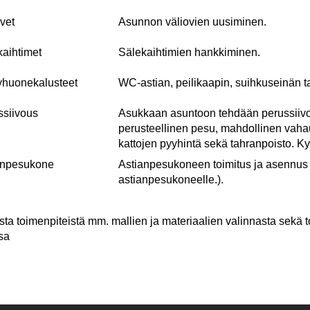
vet
Asunnon väliovien uusiminen.
kaihtimet
Sälekaihtimien hankkiminen.
yhuonekalusteet
WC-astian, peilikaapin, suihkuseinän t
ssiivous
Asukkaan asuntoon tehdään perussiivou
perusteellinen pesu, mahdollinen vahau
kattojen pyyhintä sekä tahranpoisto. Ky
anpesukone
Astianpesukoneen toimitus ja asennu
astianpesukoneelle.).
sta toimenpiteistä mm. mallien ja materiaalien valinnasta sekä 
sa