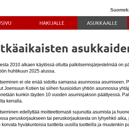
Suomek
USIVU
HAKIJALLE
ASUKKAALLE
itkäaikaisten asukkaide
sta 2010 alkaen käytössä ollutta palkitsemisjärjestelmää on päiv
töön huhtikuun 2025 alussa.
itseminen ei ole enää sidottu samassa asunnossa asumiseen. P
t Joensuun Kotien tai siihen fuusioidun yhtiön asunnossa yhtäja
netään kunkin täyden 10 vuoden asumisjakson päättyessä. Palk
lta kerralla.
tseminen edellyttää moitteettomasti sujunutta asumista ja huon
sa peruskorjaukseen tai peruskorjauksesta on lyhyehkö aika, p
e korvata hyväkuntoisia tuotteita uusilla tuotteilla ja muutenki