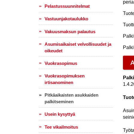
peria
Pelastussuunnitelmat
Tuot
Vastuunjakotaulukko
Tuot
Vakuusmaksun palautus
Palki
Asumisaikaiset velvollisuudet ja
Palki
oikeudet
A
Vuokrasopimus
Vuokrasopimuksen
Palk
irtisanominen
1.4.
Pitkäaikaisten asukkaiden
Tuot
palkitseminen
Asui
Usein kysyttyä
sein
Tee vikailmoitus
Työt