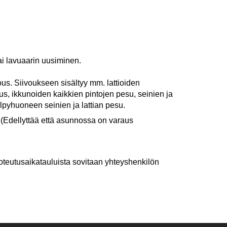
ai lavuaarin uusiminen.
s. Siivoukseen sisältyy mm. lattioiden
s, ikkunoiden kaikkien pintojen pesu, seinien ja
lpyhuoneen seinien ja lattian pesu.
s
(Edellyttää että asunnossa on varaus
toteutusaikatauluista sovitaan yhteyshenkilön