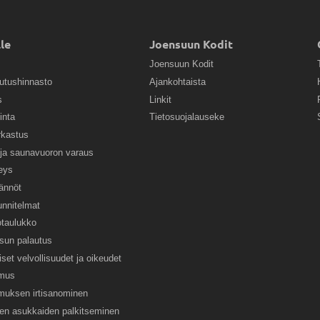
le
Joensuun Kodit
Joensuun Kodit
utushinnasto
Ajankohtaista
s
Linkit
inta
Tietosuojalauseke
rkastus
ja saunavuoron varaus
teys
ännöt
nnitelmat
otaulukko
un palautus
set velvollisuudet ja oikeudet
imus
muksen irtisanominen
ten asukkaiden palkitseminen