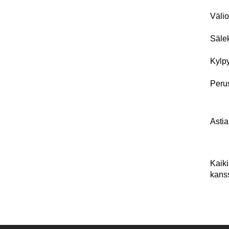
Välio
Säle
Kylp
Peru
Asti
Kaiki
kans