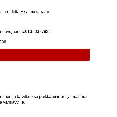
edä muutettaessa mukanaan.
eluneuvojaan, p.013- 3377824
taan.
aminen ja tarvittaessa paikkaaminen, ylimaalaus
a värisävyillä.