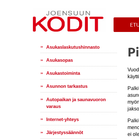
ET
P
Asukaslaskutushinnasto
Asukasopas
Vuode
Asukastoiminta
käyt
Asunnon tarkastus
Palk
asunu
Autopaikan ja saunavuoron
myön
varaus
jakso
Internet-yhteys
Palki
menos
Järjestyssäännöt
ei ol