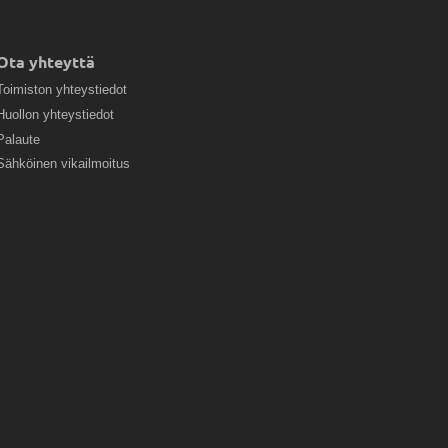
Ota yhteyttä
Toimiston yhteystiedot
Huollon yhteystiedot
Palaute
Sähköinen vikailmoitus