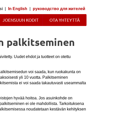
si
|
In English
|
руководство для жителей
JOENSUUN KODIT
OTA YHTEYTTÄ
n palkitseminen
itetty. Uudet ehdot ja tuotteet on otettu
alkitsemisedun voi saada, kun ruokakunta on
ksoisesti yli 10 vuotta.
Palkitseminen
itsemista ei voi saada takautuvasti useammalta
eistojen hyvää hoitoa. Jos asuinkohde on
alkitseminen ei ole mahdollista. Tarkoituksena
n palkitsemisessa noudatetaan kestävän kehityksen