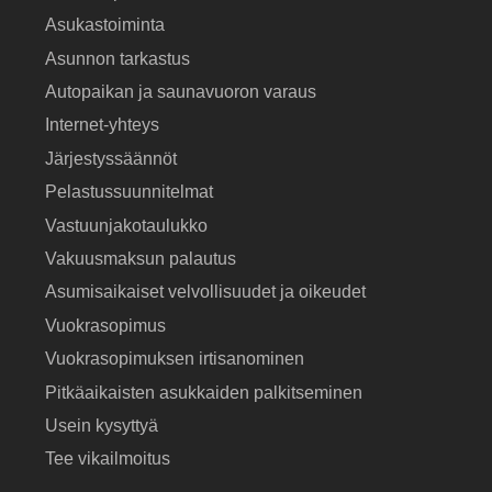
Asukastoiminta
Asunnon tarkastus
Autopaikan ja saunavuoron varaus
Internet-yhteys
Järjestyssäännöt
Pelastussuunnitelmat
Vastuunjakotaulukko
Vakuusmaksun palautus
Asumisaikaiset velvollisuudet ja oikeudet
Vuokrasopimus
Vuokrasopimuksen irtisanominen
Pitkäaikaisten asukkaiden palkitseminen
Usein kysyttyä
Tee vikailmoitus