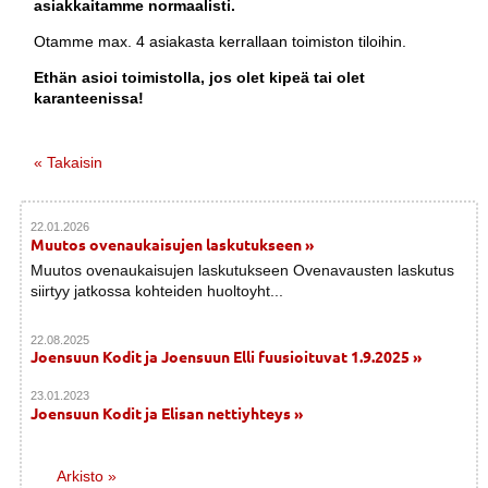
asiakkaitamme normaalisti.
Otamme max. 4 asiakasta kerrallaan toimiston tiloihin.
Ethän asioi toimistolla, jos olet kipeä tai olet
karanteenissa!
« Takaisin
22.01.2026
Muutos ovenaukaisujen laskutukseen »
Muutos ovenaukaisujen laskutukseen Ovenavausten laskutus
siirtyy jatkossa kohteiden huoltoyht...
22.08.2025
Joensuun Kodit ja Joensuun Elli fuusioituvat 1.9.2025 »
23.01.2023
Joensuun Kodit ja Elisan nettiyhteys »
Arkisto »