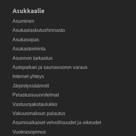
Asukkaalle
Asuminen
Asukaslaskutushinnasto
Asukasopas
Asukastoiminta
Asunnon tarkastus
Autopaikan ja saunavuoron varaus
Internet-yhteys
Järjestyssäännöt
Pelastussuunnitelmat
Vastuunjakotaulukko
Vakuusmaksun palautus
Asumisaikaiset velvollisuudet ja oikeudet
Vuokrasopimus