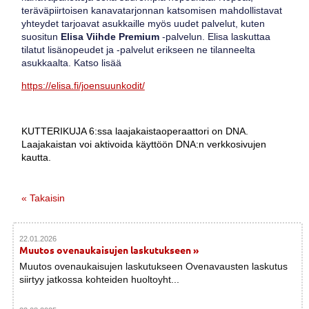
teräväpiirtoisen kanavatarjonnan katsomisen mahdollistavat
yhteydet tarjoavat asukkaille myös uudet palvelut, kuten
suositun
Elisa Viihde Premium
-palvelun. Elisa laskuttaa
tilatut lisänopeudet ja -palvelut erikseen ne tilanneelta
asukkaalta. Katso lisää
https://elisa.fi/joensuunkodit/
KUTTERIKUJA 6:ssa laajakaistaoperaattori on DNA.
Laajakaistan voi aktivoida käyttöön DNA:n verkkosivujen
kautta.
« Takaisin
22.01.2026
Muutos ovenaukaisujen laskutukseen »
Muutos ovenaukaisujen laskutukseen Ovenavausten laskutus
siirtyy jatkossa kohteiden huoltoyht...