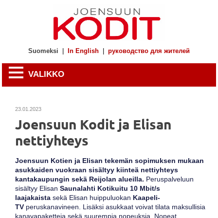
Suomeksi
|
In English
|
руководство для жителей
VALIKKO
23.01.2023
Joensuun Kodit ja Elisan
nettiyhteys
Joensuun Kotien ja Elisan tekemän sopimuksen mukaan
asukkaiden vuokraan sisältyy kiinteä nettiyhteys
kantakaupungin sekä Reijolan alueilla.
Peruspalveluun
sisältyy Elisan
Saunalahti Kotikuitu 10 Mbit/s
laajakaista
sekä Elisan huippuluokan
Kaapeli-
TV
peruskanavineen. Lisäksi asukkaat voivat tilata maksullisia
kanavapaketteja sekä suurempia nopeuksia. Nopeat,