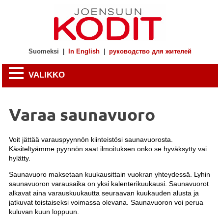
Suomeksi
|
In English
|
руководство для жителей
VALIKKO
Varaa saunavuoro
Voit jättää varauspyynnön kiinteistösi saunavuorosta.
Käsiteltyämme pyynnön saat ilmoituksen onko se hyväksytty vai
hylätty.
Saunavuoro maksetaan kuukausittain vuokran yhteydessä. Lyhin
saunavuoron varausaika on yksi kalenterikuukausi. Saunavuorot
alkavat aina varauskuukautta seuraavan kuukauden alusta ja
jatkuvat toistaiseksi voimassa olevana. Saunavuoron voi perua
kuluvan kuun loppuun.