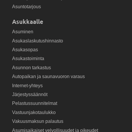
Asuntotarjous
Asukkaalle
Asuminen
Asukaslaskutushinnasto
Asukasopas
Asukastoiminta
Asunnon tarkastus
Autopaikan ja saunavuoron varaus
Internet-yhteys
Järjestyssäännöt
Pelastussuunnitelmat
Vastuunjakotaulukko
Vakuusmaksun palautus
Asumisaikaiset velvollisuudet ja oikeudet